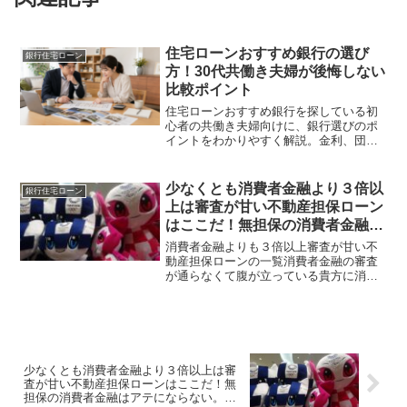
住宅ローンおすすめ銀行の選び
銀行住宅ローン
方！30代共働き夫婦が後悔しない
比較ポイント
住宅ローンおすすめ銀行を探している初
心者の共働き夫婦向けに、銀行選びのポ
イントをわかりやすく解説。金利、団
信、事務手数料、繰上返済、相談体制な
ど、後悔しない住宅ローン比較のコツを
紹介します。
少なくとも消費者金融より３倍以
銀行住宅ローン
上は審査が甘い不動産担保ローン
はここだ！無担保の消費者金融は
アテにならない。どうせ借りるな
消費者金融よりも３倍以上審査が甘い不
ら確実性の高い不動産担保ローン
動産担保ローンの一覧消費者金融の審査
が通らなくて腹が立っている貴方に消費
を
者金融の審査に失望している貴方にトラ
ストホールディングスの不動産担保ロー
ン☆なんと最短即日の融資も可能です！
消費者金融と変わらない早...
少なくとも消費者金融より３倍以上は審
査が甘い不動産担保ローンはここだ！無
担保の消費者金融はアテにならない。ど